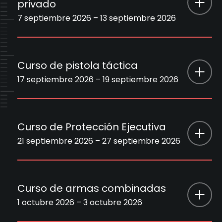
Disponibilidad
Disponible
privado
3 septiembre 2026 – 5 septiembre
Duración
7 septiembre 2026 – 13 septiembre 2026
2026
Register Now
País
Serbia
Nombre del
Curso de contratista militar privado
curso
Curso de pistola táctica
Precio
1500 €
17 septiembre 2026 – 19 septiembre 2026
7 septiembre 2026 – 13 septiembre
Duración
2026
Disponibilidad
Disponible
Nombre del
Curso de pistola táctica
curso
Curso de Protección Ejecutiva
País
Serbia
Register Now
21 septiembre 2026 – 27 septiembre 2026
17 septiembre 2026 – 19 septiembre
Precio
2450 €
Duración
2026
Nombre del
Disponibilidad
Disponible
Curso de Protección Ejecutiva
curso
Curso de armas combinadas
País
Serbia
1 octubre 2026 – 3 octubre 2026
Register Now
21 septiembre 2026 – 27 septiembre
Precio
1150 €
Duración
2026