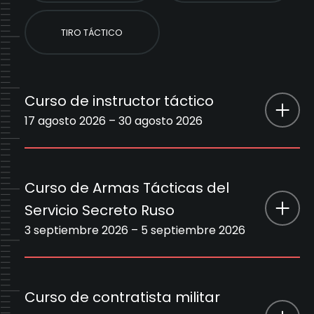
TIRO TÁCTICO
Curso de instructor táctico
17 agosto 2026 – 30 agosto 2026
Nombre del curso
Curso de instructor táctico
Curso de Armas Tácticas del
Duración
17 agosto 2026 – 30 agosto 2026
Servicio Secreto Ruso
3 septiembre 2026 – 5 septiembre 2026
País
Serbia
Nombre del
Curso de Armas Tácticas del Servicio
Precio
5500 €
curso
Secreto Ruso
Curso de contratista militar