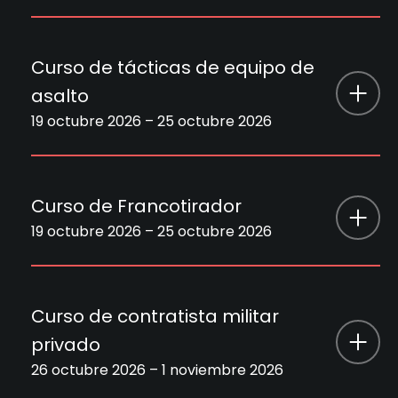
País
Serbia
Register Now
Nombre del
Curso de sistema de combate militar
curso
ruso
Precio
2100 €
Curso de tácticas de equipo de
asalto
Duración
12 octubre 2026 – 18 octubre 2026
Disponibilidad
Disponible
19 octubre 2026 – 25 octubre 2026
País
Serbia
Register Now
Nombre del
Curso de tácticas de equipo de
curso
asalto
Precio
1500 €
Curso de Francotirador
19 octubre 2026 – 25 octubre 2026
Duración
19 octubre 2026 – 25 octubre 2026
Disponibilidad
Disponible
Nombre del curso
Curso de Francotirador
País
South Africa
Register Now
Curso de contratista militar
Duración
19 octubre 2026 – 25 octubre 2026
Precio
2700 €
privado
26 octubre 2026 – 1 noviembre 2026
País
South Africa
Disponibilidad
Disponible