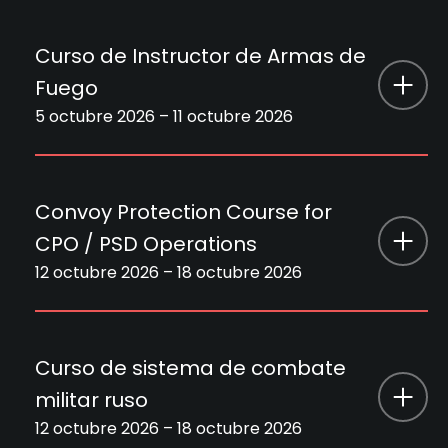
Nombre del curso
Curso de armas combinadas
Disponibilidad
Disponible
Curso de Instructor de Armas de
País
Serbia
Duración
1 octubre 2026 – 3 octubre 2026
Fuego
Register Now
Precio
1900 €
5 octubre 2026 – 11 octubre 2026
País
Serbia
Disponibilidad
Disponible
Nombre del
Curso de Instructor de Armas de
Precio
1250 €
curso
Fuego
Convoy Protection Course for
Register Now
Disponibilidad
Disponible
CPO / PSD Operations
Duración
5 octubre 2026 – 11 octubre 2026
12 octubre 2026 – 18 octubre 2026
Register Now
País
Serbia
Nombre del
Convoy Protection Course for CPO /
curso
PSD Operations
Precio
2300 €
Curso de sistema de combate
militar ruso
Duración
12 octubre 2026 – 18 octubre 2026
Disponibilidad
Disponible
12 octubre 2026 – 18 octubre 2026